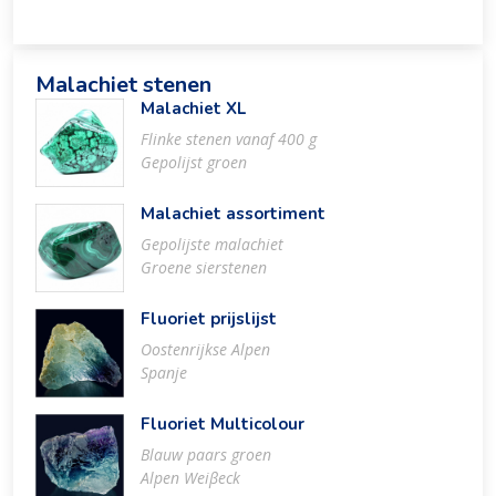
Malachiet stenen
Malachiet XL
Flinke stenen vanaf 400 g
Gepolijst groen
Malachiet assortiment
Gepolijste malachiet
Groene sierstenen
Fluoriet prijslijst
Oostenrijkse Alpen
Spanje
Fluoriet Multicolour
Blauw paars groen
Alpen Weiβeck