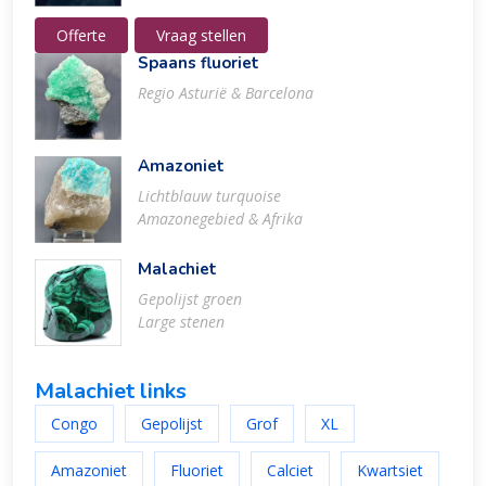
Offerte
Vraag stellen
Spaans fluoriet
Regio Asturië & Barcelona
Amazoniet
Lichtblauw turquoise
Amazonegebied & Afrika
Malachiet
Gepolijst groen
Large stenen
Malachiet links
Congo
Gepolijst
Grof
XL
Amazoniet
Fluoriet
Calciet
Kwartsiet