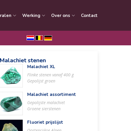
ralen
Werking
Over ons
Contact
Malachiet stenen
Malachiet XL
Flinke stenen vanaf 400 g
Gepolijst groen
Malachiet assortiment
Gepolijste malachiet
Groene sierstenen
Fluoriet prijslijst
Oostenrijkse Alpen