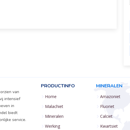
PRODUCTINFO
MINERALEN
oorzien van
Home
Amazoniet
ij intensief
oeven in
Malachiet
Fluoriet
ndel biedt
Mineralen
Calciet
lijke service.
Werking
Kwartsiet