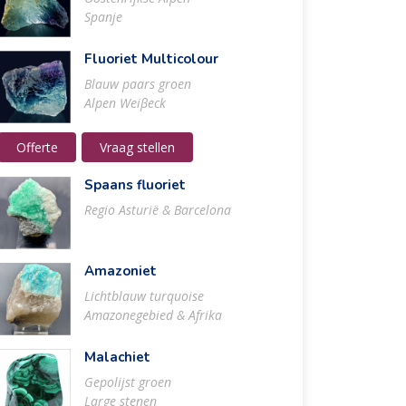
Spanje
Fluoriet Multicolour
Blauw paars groen
Alpen Weiβeck
Offerte
Vraag stellen
Spaans fluoriet
Regio Asturië & Barcelona
Amazoniet
Lichtblauw turquoise
Amazonegebied & Afrika
Malachiet
Gepolijst groen
Large stenen