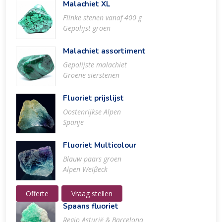
Malachiet XL
Flinke stenen vanaf 400 g
Gepolijst groen
Malachiet assortiment
Gepolijste malachiet
Groene sierstenen
Fluoriet prijslijst
Oostenrijkse Alpen
Spanje
Fluoriet Multicolour
Blauw paars groen
Alpen Weiβeck
Offerte
Vraag stellen
Spaans fluoriet
Regio Asturië & Barcelona