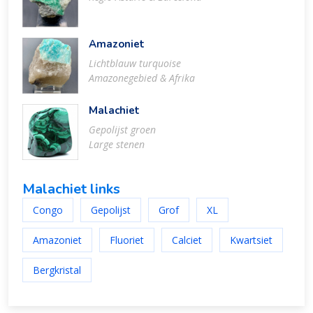
Amazoniet
Lichtblauw turquoise
Amazonegebied & Afrika
Malachiet
Gepolijst groen
Large stenen
Malachiet links
Congo
Gepolijst
Grof
XL
Amazoniet
Fluoriet
Calciet
Kwartsiet
Bergkristal